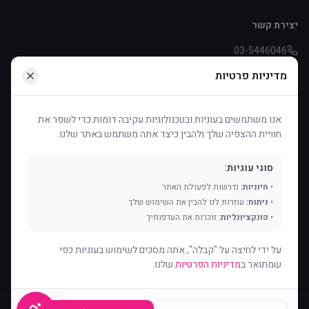
יצירת קשר
03-5446046
pniot.effie@asperger.org.il
מדיניות פרטיות
דיזינגוף 253, תל אביב
אנו משתמשים בעוגיות ובטכנולוגיות עקיבה דומות כדי לשפר את
חוויית ההצפיה שלך ולהבין כיצד אתה משתמש באתר שלנו.
תמכו בנו
העמותה פועלת בעיקר בזכות תרומות ודמי חבר. כל תרומה עוזרת לנו
סוגי עוגיות:
להמשיך ולסייע.
•
חיוניות:
נדרשות לפעולת האתר
•
ניתוח:
עוזרות לנו להבין את השימוש שלך
תרמו עכשיו
עיגול לטובה
•
פונקציונליות:
זוכרות את העדפותיך
על ידי לחיצה על "קבלה", אתה מסכים לשימוש בעוגיות כפי
שמתואר ב
מדיניות הפרטיות
שלנו.