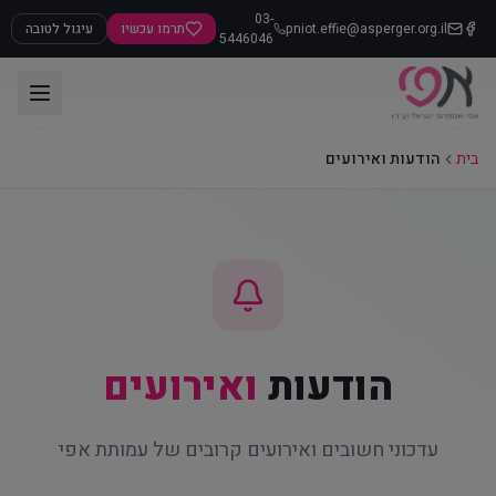
03-
pniot.effie@asperger.org.il
תרמו עכשיו
עיגול לטובה
5446046
בית
הודעות ואירועים
הודעות
ואירועים
עדכוני חשובים ואירועים קרובים של עמותת אפי