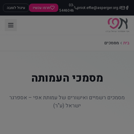
03-
pniot.effie@asperger.org.il
תרמו עכשיו
עיגול לטובה
5446046
בית
מסמכים
מסמכי העמותה
מסמכים רשמיים ואישורים של עמותת אפי – אספרגר
ישראל (ע"ר)