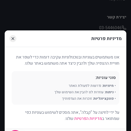
יצירת קשר
03-5446046
pniot.effie@asperger.org.il
מדיניות פרטיות
דיזינגוף 253, תל אביב
אנו משתמשים בעוגיות ובטכנולוגיות עקיבה דומות כדי לשפר את
חוויית ההצפיה שלך ולהבין כיצד אתה משתמש באתר שלנו.
תמכו בנו
העמותה פועלת בעיקר בזכות תרומות ודמי חבר. כל תרומה עוזרת לנו
סוגי עוגיות:
להמשיך ולסייע.
•
חיוניות:
נדרשות לפעולת האתר
•
ניתוח:
עוזרות לנו להבין את השימוש שלך
תרמו עכשיו
עיגול לטובה
•
פונקציונליות:
זוכרות את העדפותיך
על ידי לחיצה על "קבלה", אתה מסכים לשימוש בעוגיות כפי
שמתואר ב
מדיניות הפרטיות
שלנו.