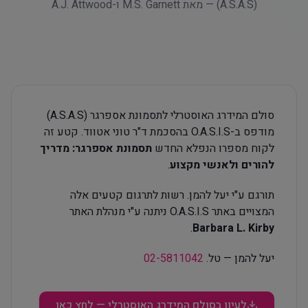
(A.S.A.S) — מאת M.S. Garnett ו-A.J. Attwood
סולם המידרג האוסטרלי לתסמונת אספרגר (A.S.A.S)
מודפס ב-O.A.S.I.S בהסכמת ד"ר טוני אטווד. קטע זה
לקוח מספרו הנפלא החדש
תסמונת אספרגר: מדריך
להורים ולאנשי מקצוע
.
תורגם ע"י יעל להמן. רשות לתרגום קטעים אלה
המצויים באתר O.A.S.I.S ניתנה ע"י מנהלת האתר
.
Barbara L. Kirby
יעל להמן — טל.
02-5811042
לעיון בסולם המידרג האוסטרלי — לחץ כאן