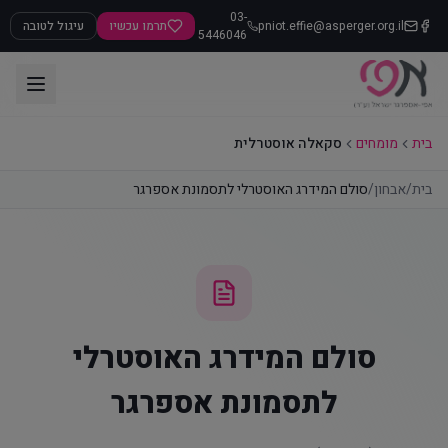
03-
pniot.effie@asperger.org.il
תרמו עכשיו
עיגול לטובה
5446046
בית
מומחים
סקאלה אוסטרלית
בית
/
אבחון
/
סולם המידרג האוסטרלי לתסמונת אספרגר
סולם המידרג האוסטרלי
לתסמונת אספרגר