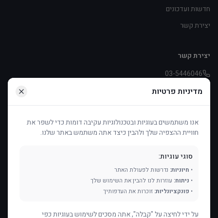
חדשות ועדכונים
יצירת קשר
יצירת קשר
03-5446046
pniot.effie@asperger.org.il
מדיניות פרטיות
דיזינגוף 253, תל אביב
אנו משתמשים בעוגיות ובטכנולוגיות עקיבה דומות כדי לשפר את
חוויית ההצפיה שלך ולהבין כיצד אתה משתמש באתר שלנו.
תמכו בנו
העמותה פועלת בעיקר בזכות תרומות ודמי חבר. כל תרומה עוזרת לנו
סוגי עוגיות:
להמשיך ולסייע.
•
חיוניות:
נדרשות לפעולת האתר
•
ניתוח:
עוזרות לנו להבין את השימוש שלך
תרמו עכשיו
עיגול לטובה
•
פונקציונליות:
זוכרות את העדפותיך
על ידי לחיצה על "קבלה", אתה מסכים לשימוש בעוגיות כפי