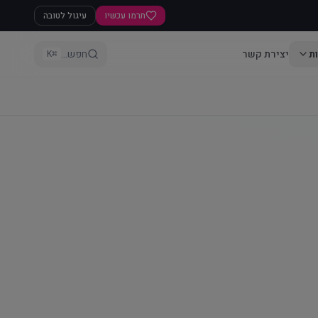
תרמו עכשיו
עיגול לטובה
ת
יצירת קשר
חפש...
⌘K