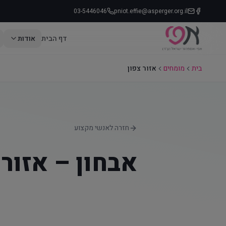
03-5446046
pniot.effie@asperger.org.il
דף הבית
אודות
בית
מומחים
אזור צפון
חזרה לאנשי מקצוע
אבחון –
אזור 