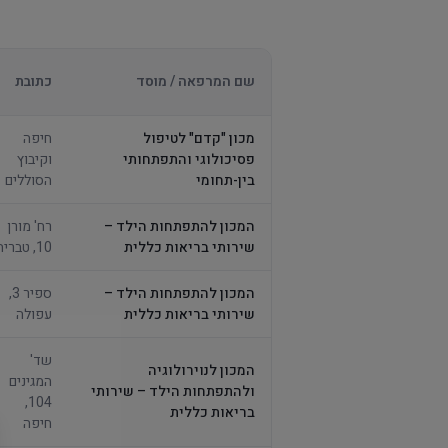
שם המרפאה / מוסד
כתובת
מכון "קדם" לטיפול
חיפה
פסיכולוגי והתפתחותי
וקיבוץ
בין-תחומי
הסוללים
המכון להתפתחות הילד –
רח' מורן
שירותי בריאות כללית
10, טבריה
המכון להתפתחות הילד –
ספיר 3,
שירותי בריאות כללית
עפולה
שד'
המכון לנוירולוגיה
המגינים
ולהתפתחות הילד – שירותי
104,
בריאות כללית
חיפה