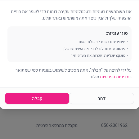
077-4501655 | פקס:
אנו משתמשים בעוגיות ובטכנולוגיות עקיבה דומות כדי לשפר את חוויית
הרך. פרטים נוספים: http://www.ziv.org.il/?
077-3214030
ההצפיה שלך ולהבין כיצד אתה משתמש באתר שלנו.
CategoryID=2397&ArticleID=4123
סוגי עוגיות:
*3833 | 077-
—
•
חיוניות:
נדרשות לפעולת האתר
2703756
•
ניתוח:
עוזרות לנו להבין את השימוש שלך
•
פונקציונליות:
זוכרות את העדפותיך
052-8432648
פסיכולוג קליני, מומחה להפרעות תקשורת.
על ידי לחיצה על "קבלה", אתה מסכים לשימוש בעוגיות כפי שמתואר
ב
מדיניות הפרטיות
שלנו.
כרמלי 34,
04-8227560 | 04-
אבחון וטיפול עם נוכחות ושותפות פעילה של ה
8325190
דחה
קבלה
050-2061962
מקבלת במרפאה פרטית.