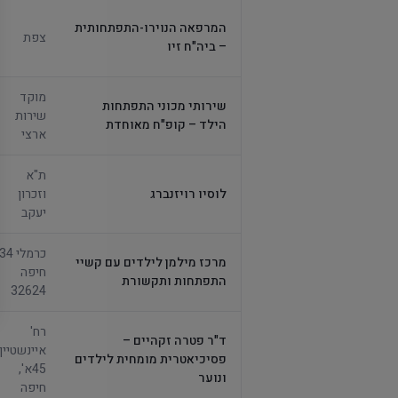
המרפאה הנוירו-התפתחותית
צפת
– ביה"ח זיו
מוקד
שירותי מכוני התפתחות
שירות
הילד – קופ"ח מאוחדת
ארצי
ת"א
לוסיו רויזנברג
וזכרון
יעקב
מרכז מילמן לילדים עם קשיי
חיפה
התפתחות ותקשורת
32624
רח'
ד"ר פטרה זקהיים –
איינשטיין
פסיכיאטרית מומחית לילדים
45א',
ונוער
חיפה