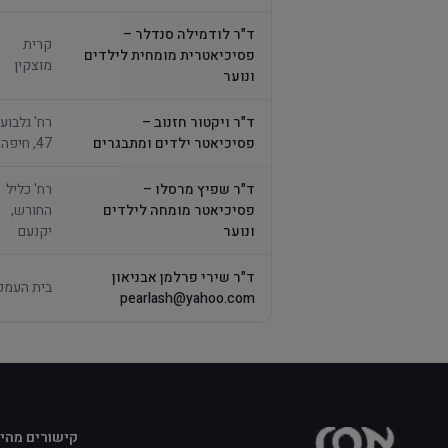
ד"ר לודמילה סנדלר –
קרית
פסיכיאטרית מומחית לילדים
מוצקין
ונוער
ד"ר ויקטור חזנוב –
רח' גלבוע
פסיכיאטר ילדים ומתבגרים
47, חיפה
ד"ר שפיץ מרסלו –
רח' כליל
פסיכיאטר מומחה לילדים
החורש,
ונוער
יקנעם
ד"ר שירי פרלמן אבניאון
בית העמק
pearlash@yahoo.com
קישורים מהי