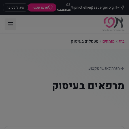
03-
pniot.effie@asperger.org.il
תרמו עכשיו
עיגול לטובה
5446046
בית
מומחים
מטפלים בעיסוק
חזרה לאנשי מקצוע
מרפאים בעיסוק