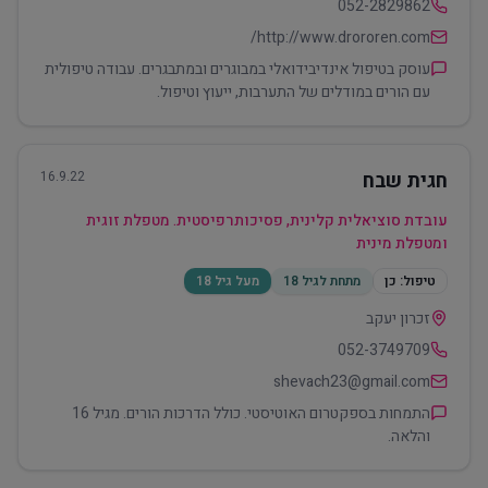
052-2829862
http://www.drororen.com/
עוסק בטיפול אינדיבידואלי במבוגרים ובמתבגרים. עבודה טיפולית
עם הורים במודלים של התערבות, ייעוץ וטיפול.
חגית שבח
16.9.22
עובדת סוציאלית קלינית, פסיכותרפיסטית. מטפלת זוגית
ומטפלת מינית
טיפול:
כן
מתחת לגיל 18
מעל גיל 18
זכרון יעקב
052-3749709
shevach23@gmail.com
התמחות בספקטרום האוטיסטי. כולל הדרכות הורים. מגיל 16
והלאה.