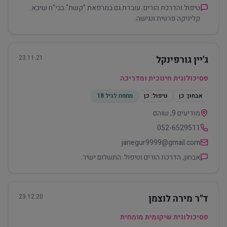
טיפול והדרכת הורים. עובדת גם במרפאת "קשת" בבי"ח שיבא.
קליניקה פרטית ונגישה.
ג'יין גורפינקל
23.11.21
פסיכולוגית חינוכית ומדריכה
אבחון:
כן
טיפול:
כן
מתחת לגיל 18
מודיעים 9, שוהם
052-6529511
janegur9999@gmail.com
אבחון, הדרכת הורים וטיפול. התשלום ישיר.
ד"ר מירה לוצמן
23.12.20
פסיכולוגית שיקומית מומחית