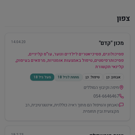
צפון
מכון "קדם"
14.04.20
פסיכולוגים, פסיכיאטרים לילדים ונוער, עו"ס קליניים,
פסיכותרפיסטים, טיפול באמצעות אומנויות, מרפאים בעיסוק,
קלינאי תקשורת
אבחון:
כן
טיפול:
כן
מתחת לגיל 18
מעל גיל 18
חיפה וקיבוץ הסוללים
054-6646467
האבחון והטיפול הם מתוך ראיה כוללנית, אינטגרטיבית, רב
מקצועית ובין תחומית.
19.2.23