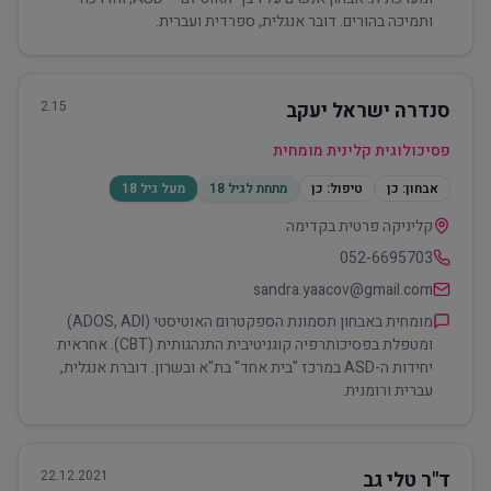
ותמיכה בהורים. דובר אנגלית, ספרדית ועברית.
סנדרה ישראל יעקב
2.15
פסיכולוגית קלינית מומחית
אבחון:
כן
טיפול:
כן
מתחת לגיל 18
מעל גיל 18
קליניקה פרטית בקדימה
052-6695703
sandra.yaacov@gmail.com
מומחית באבחון תסמונת הספקטרום האוטיסטי (ADOS, ADI)
ומטפלת בפסיכותרפיה קוגניטיבית התנהגותית (CBT). אחראית
יחידות ה-ASD במרכז "בית אחד" בת"א ובשרון. דוברת אנגלית,
עברית ורומנית.
ד"ר טלי גב
22.12.2021