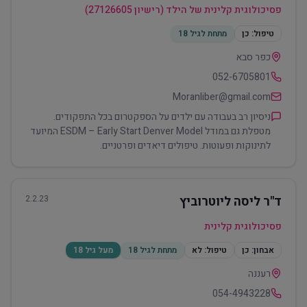
פסיכולוגית קלינית של הילד (רישיון 27126605)
טיפול:
כן
מתחת לגיל 18
כפר סבא
052-6705801
Moranliber@gmail.com
ניסיון רב בעבודה עם ילדים על הספקטרום בכל התפקודים.
מטפלת גם במודל ESDM – Early Start Denver Model המיועד
לתינוקות ופעוטות. טיפולים דיאדים ופרטניים.
ד"ר ליסה ליוטרוביץ
2.2.23
פסיכולוגית קלינית
אבחון:
כן
טיפול:
לא
מתחת לגיל 18
מעל גיל 18
רעננה
054-4943228