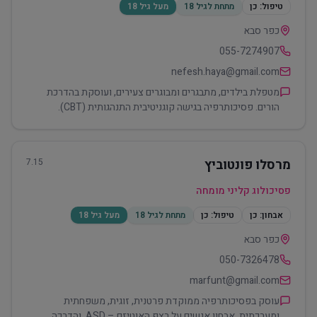
טיפול:
כן
מתחת לגיל 18
מעל גיל 18
כפר סבא
055-7274907
nefesh.haya@gmail.com
מטפלת בילדים, מתבגרים ומבוגרים צעירים, ועוסקת בהדרכת
הורים. פסיכותרפיה בגישה קוגניטיבית התנהגותית (CBT).
מרסלו פונטוביץ
7.15
פסיכולוג קליני מומחה
אבחון:
כן
טיפול:
כן
מתחת לגיל 18
מעל גיל 18
כפר סבא
050-7326478
marfunt@gmail.com
עוסק בפסיכותרפיה ממוקדת פרטנית, זוגית, משפחתית
ומערכתית. אבחון אנשים על רצף האוטיזם – ASD, והדרכה