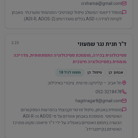
crshamai@gmail.com
מטפל דינאמי המשלב טיפול קוגניטיבי התנהגותי ומערכתי. מאבחן
לקויות למידה ו-ASD בכלים סטנדרטים (ADI-R, ADOS-2).
ד"ר חגית נגר שמעוני
2.23
פסיכולוגית בכירה, מוסמכת פסיכולוגיה התפתחותית, מדריכה
מומחית בפסיכולוגיה חינוכית
אבחון:
כן
טיפול:
כן
מתחת לגיל 18
תל אביב – קליניקה פרטית. ציבורי באיכילוב
052-3218478
hagitnagar8@gmail.com
מומחית באבחון, טיפול פרטני וקבוצתי בהפרעות הספקטרום
האוטיסטי. מוסמכת באבחון אוטיזם על פי ADOS וה-ADI-R.
הכשרה בתחום האוטיזם באנגליה על ידי ד"ר פיאונה סקוט ממרכז
האוטיזם בקיימברידג'.