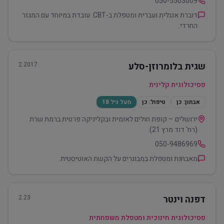
050-5503009
דוברת אנגלית ועברית ומטפלת ב-CBT. עובדת במיוחד עם המגזר
החרדי.
שגית בלומרוזן-סלע
2.2017
פסיכולוגית קלינית
אבחון:
כן
טיפול:
כן
מעל גיל 18
ירושלים – קופת חולים לאומית ובקליניקה פרטית ברמת שרת
(רח' דוד מרץ 21)
050-9486969
מאבחנת ומטפלת במבוגרים על הקשת האוטיסטית.
דפנה וינטר
2.23
פסיכולוגית חינוכית ומטפלת משפחתית