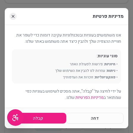
מדיניות פרטיות
ד"ר פנינה הרץ
30.12.2021
מומחית בפסיכולוגיה התפתחותית
אנו משתמשים בעוגיות ובטכנולוגיות עקיבה דומות כדי לשפר את
אבחון:
כן – גילאי 0-5
טיפול:
כן
מתחת לגיל 18
חוויית ההצפיה שלך ולהבין כיצד אתה משתמש באתר שלנו.
רחוב יונתן 4, מושבה גרמנית, ירושלים
סוגי עוגיות:
052-3476270
•
חיוניות:
נדרשות לפעולת האתר
pninaherz@walla.co.il
•
ניתוח:
עוזרות לנו להבין את השימוש שלך
אבחון, הדרכת הורים, טיפול דיאדי וחוות דעת לבית משפט.
•
פונקציונליות:
זוכרות את העדפותיך
קליניקה פרטית. דוברת אנגלית.
על ידי לחיצה על "קבלה", אתה מסכים לשימוש בעוגיות כפי
שמתואר ב
מדיניות הפרטיות
שלנו.
דורית ורדיאל
5.3.23
פסיכולוגית התפתחותית מדריכה
דחה
קבלה
אבחון:
כן – גילאי 0-9
טיפול:
כן
מתחת לגיל 18