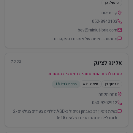
טיפול:
כן
קרית אונו
052-8940103
bev@miniut-bria.com
מתמחה במיניות של אנשים בספקטרום.
אלינה לצינק
7.2.23
פסיכולוגית התפתחותית וחינוכית מומחית
אבחון:
כן
טיפול:
לא
מתחת לגיל 18
פתח תקווה
050-9202912
בעלת ניסיון רב באבחון וטיפול ב-ASD לילדים צעירים בגילאים 2-
6 וגם לילדים ומתבגרים בגילאים 6-18.