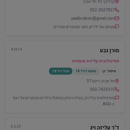
קרליבך 10 תל אביב
052-3527927
yaelbrukner@gmail.com
אבחון של ילדים, נוער ומבוגרים צעירים.
מורן גבע
4.2014
פסיכולוגית קלינית מומחית
טיפול:
כן
מתחת לגיל 18
מעל גיל 18
תל אביב ריינס 37
050-7425315
פסיכולוגית קלינית, בעלת ניסיון בטיפול בילדים ומבוגרים על רצף
ה-ASD.
ד"ר עליזה ויג
5.3.23