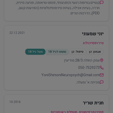
קשיים בוויסות רגשי והתנהגותי, פוסט-טראומה, פגיעה מינית,
חרדה, בעיות אכילה, בעיות נוירופסיכולוגיות (הפרעות קשב,
PDD), הדרכות הורים.
יוני שמעוני
22.12.2021
נוירופסיכולוג
אבחון:
כן
טיפול:
כן
מתחת לגיל 18
מעל גיל 18
עמק החולה 28/3 מודיעין
050-7529373
YoniShimoniNeuropsych@Gmail.com
מכיתה א' ומעלה.
חגית שריר
10.2016
פסיכותרפיסטית, מטפלת באומנויות