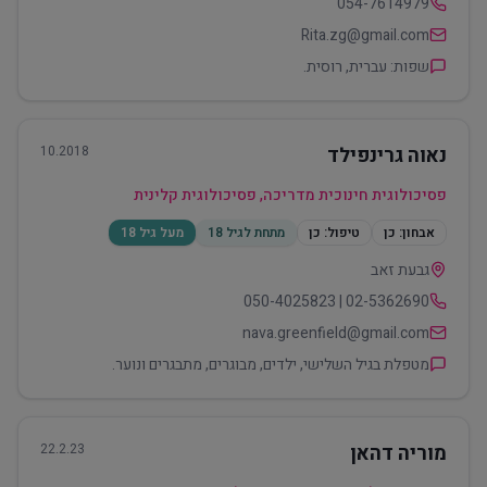
054-7614979
Rita.zg@gmail.com
שפות: עברית, רוסית.
נאוה גרינפילד
10.2018
פסיכולוגית חינוכית מדריכה, פסיכולוגית קלינית
אבחון:
כן
טיפול:
כן
מתחת לגיל 18
מעל גיל 18
גבעת זאב
02-5362690 | 050-4025823
nava.greenfield@gmail.com
מטפלת בגיל השלישי, ילדים, מבוגרים, מתבגרים ונוער.
מוריה דהאן
22.2.23