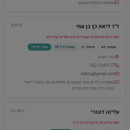
מתמחה בתחום האבחון.
ד"ר ליאת כץ בן עמי
4.2019
פסיכותרפיסטית ועובדת סוציאלית קלינית
אבחון:
לא
טיפול:
כן
מתחת לגיל 18
מעל גיל 18
הוד השרון
052-2543177
liatkba@gmail.com
מטפלת בילדים, נוער ומבוגרים. טיפול פרטני, טיפול דיאדי
(הורה-ילד) והדרכות הורים.
עליזה דנגורי
5.6.2017
פסיכולוגית חינוכית בכירה