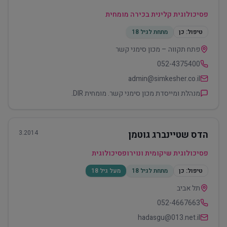
פסיכולוגית קלינית בכירה מומחית
טיפול:
כן
מתחת לגיל 18
פתח תקווה – מכון סימני קשר
052-4375400
admin@simkesher.co.il
מנהלת ומייסדת מכון סימני קשר. מומחית DIR.
הדס שטיינברג גוטמן
3.2014
פסיכולוגית שיקומית ונוירופסיכולוגית
טיפול:
כן
מתחת לגיל 18
מעל גיל 18
תל אביב
052-4667663
hadasgu@013.net.il