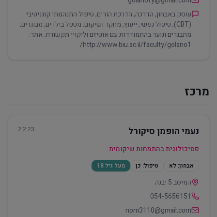
golanofy@gmail.com
עוסק באבחון, הדרכה, הדרכת הורים, טיפול התנהגותי קוגניטיבי
(CBT), טיפול נפשי, ייעוץ, מחקר ושיקום. מטפל בילדים, מבוגרים,
מתבגרים ונוער בהתמודדות עם אוטיזם וליקויי תקשורת. אתר:
http://www.biu.ac.il/faculty/golano1/
מרכז
נעמי הופמן סיקורל
2.2.23
פסיכולוגית בהתמחות שיקומית
אבחון:
לא
טיפול:
כן
מעל גיל 18
המיסב 5 יבנה
054-5656151
nom3110@gmail.com