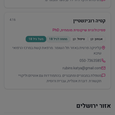
קטיה רובינשטיין
4.16
פסיכולוגית שיקומית מומחית, PhD
אבחון:
כן
טיפול:
כן
מתחת לגיל 18
מעל גיל 18
קליניקה פרטית באזור תל השומר. מרפאת קשת במרכז הרפואי
שיבא
050-7363585
rubins.katya@gmail.com
מטפלת במבוגרים ומתבגרים. בהתמודדות עם אוטיזם וליקויי
תקשורת. דוברת אנגלית, עברית ורוסית.
אזור ירושלים