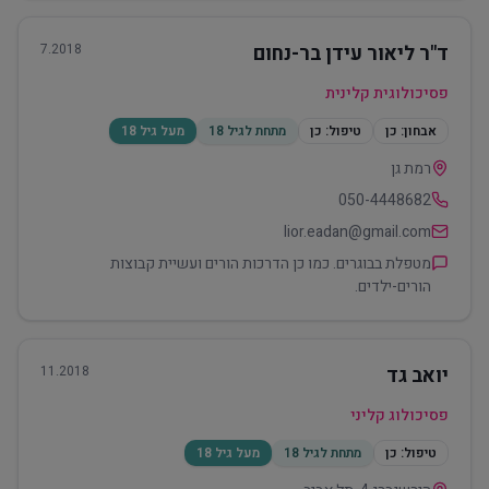
ד"ר ליאור עידן בר-נחום
7.2018
פסיכולוגית קלינית
אבחון:
כן
טיפול:
כן
מתחת לגיל 18
מעל גיל 18
רמת גן
050-4448682
lior.eadan@gmail.com
מטפלת בבוגרים. כמו כן הדרכות הורים ועשיית קבוצות
הורים-ילדים.
יואב גד
11.2018
פסיכולוג קליני
טיפול:
כן
מתחת לגיל 18
מעל גיל 18