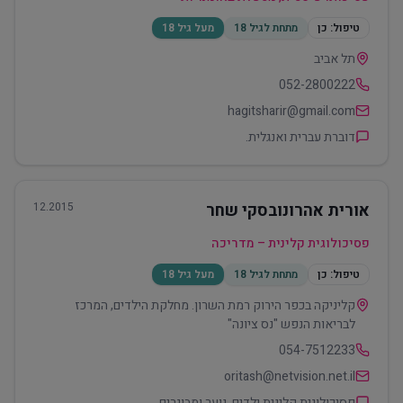
טיפול:
כן
מתחת לגיל 18
מעל גיל 18
תל אביב
052-2800222
hagitsharir@gmail.com
דוברת עברית ואנגלית.
אורית אהרונובסקי שחר
12.2015
פסיכולוגית קלינית – מדריכה
טיפול:
כן
מתחת לגיל 18
מעל גיל 18
קליניקה בכפר הירוק רמת השרון. מחלקת הילדים, המרכז
לבריאות הנפש "נס ציונה"
054-7512233
oritash@netvision.net.il
פסיכולוגית קלינית ילדים, נוער ומבוגרים.