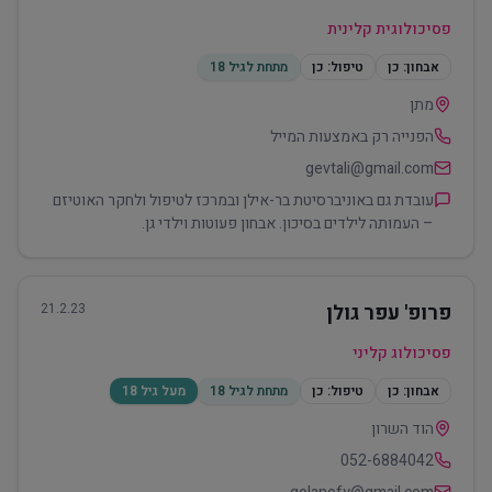
פסיכולוגית קלינית
אבחון:
כן
טיפול:
כן
מתחת לגיל 18
מתן
הפנייה רק באמצעות המייל
gevtali@gmail.com
עובדת גם באוניברסיטת בר-אילן ובמרכז לטיפול ולחקר האוטיזם
– העמותה לילדים בסיכון. אבחון פעוטות וילדי גן.
פרופ' עפר גולן
21.2.23
פסיכולוג קליני
אבחון:
כן
טיפול:
כן
מתחת לגיל 18
מעל גיל 18
הוד השרון
052-6884042