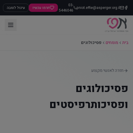
03-
pniot.effie@asperger.org.il
תרמו עכשיו
עיגול לטובה
5446046
בית
מומחים
פסיכולוגים
חזרה לאנשי מקצוע
פסיכולוגים
ופסיכותרפיסטים