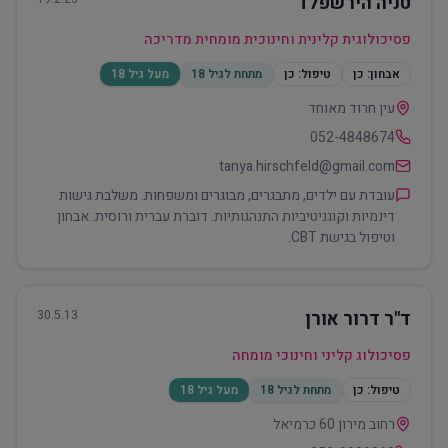
טניה הירשפלד
פסיכולוגית קלינית וחינוכית מומחית מדריכה
אבחון:
כן
טיפול:
כן
מתחת לגיל 18
מעל גיל 18
עין חרוד מאוחד
052-4848674
tanya.hirschfeld@gmail.com
עובדת עם ילדים, מתבגרים, מבוגרים ומשפחות. משלבת גישות
דינמיות וקוגניטיביות התנהגותיות. דוברת עברית ורוסית. אבחון
וטיפול בגישת CBT.
ד"ר דרור אורן
30.5.13
פסיכולוג קליני וחינוכי מומחה
טיפול:
כן
מתחת לגיל 18
מעל גיל 18
רחוב מירון 60 כרמיאל