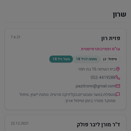
שרון
פזית רון
7.6.21
עו"ס ופסיכותרפיסטית
טיפול:
כן
מתחת לגיל 18
מעל גיל 18
בית השיטה 16 בת-חפר
052-4419288
pazitronn@gmail.com
מטפלת בנוער ומבוגרים בקליניקה פרטית. נותנת ייעוץ, טיפול
ממוקד מוגדר בזמן וטיפול ארוך.
ד"ר מורן ליבר פולק
22.12.2021