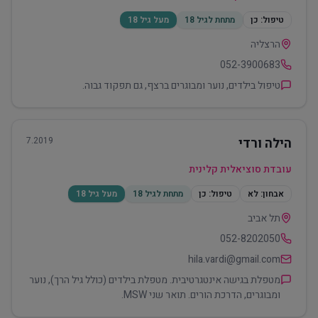
טיפול:
כן
מתחת לגיל 18
מעל גיל 18
הרצליה
052-3900683
טיפול בילדים, נוער ומבוגרים ברצף, גם תפקוד גבוה.
הילה ורדי
7.2019
עובדת סוציאלית קלינית
אבחון:
לא
טיפול:
כן
מתחת לגיל 18
מעל גיל 18
תל אביב
052-8202050
hila.vardi@gmail.com
מטפלת בגישה אינטגרטיבית. מטפלת בילדים (כולל גיל הרך), נוער
ומבוגרים, הדרכת הורים. תואר שני MSW.