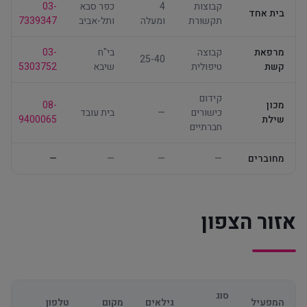
קבוצות
4
כפר סבא
03-
בית אחד
תקשורת
ומעלה
ותל-אביב
7339347
מרפאת
קבוצה
בי"ח
03-
25-40
קשת
טיפולית
שיבא
5303752
קידום
מכון
08-
כישורים
—
בית עובד
שילת
9400065
חברתיים
מחוברים
—
—
—
—
אזור הצפון
סוג
יצ
המפעיל
גילאים
מקום
טלפון