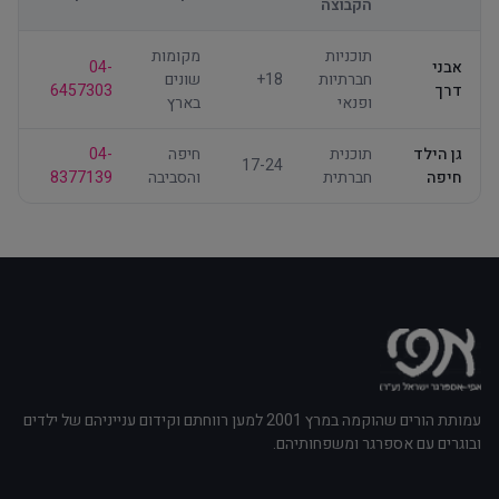
הקבוצה
קש
תוכניות
מקומות
אבני
04-
לח
חברתיות
18+
שונים
דרך
6457303
כא
ופנאי
בארץ
גן הילד
תוכנית
חיפה
04-
לח
17-24
חיפה
חברתית
והסביבה
8377139
כא
עמותת הורים שהוקמה במרץ 2001 למען רווחתם וקידום ענייניהם של ילדים
ובוגרים עם אספרגר ומשפחותיהם.