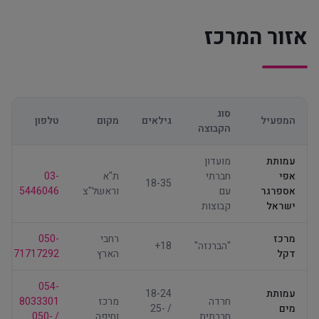
אזור המרכז
סוג
המפעיל
גילאים
מקום
טלפון
הקבוצה
עמותת
מועדון
אפי
חברתי
ת"א
03-
18-35
אספרגר
עם
וראשל"צ
5446046
ישראל
קבוצות
מרכז
רחבי
050-
"הברנזה"
18+
דקל
הארץ
71717292
054-
עמותת
18-24
חרדה
מרכז
8033301
מים
/ 25-
חברתית
וחיפה
/ 050-