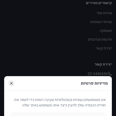
קישורים מהירים
אודות אפי
שרותי העמותה
תעסוקה
חדשות ועדכונים
יצירת קשר
יצירת קשר
03-5446046
pniot.effie@asperger.org.il
מדיניות פרטיות
דיזינגוף 253, תל אביב
אנו משתמשים בעוגיות ובטכנולוגיות עקיבה דומות כדי לשפר את
חוויית ההצפיה שלך ולהבין כיצד אתה משתמש באתר שלנו.
תמכו בנו