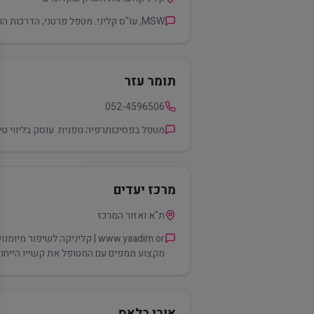
MSW, עו"ס קליני. מטפל פרטני, הדרכות הורים, בניית תוכניות טיפול כוללניות בקהילה והפעלתן, הכוונה להשמות חוץ ביתיות. מדריך עו"ס וסטודנטים.
תומר עזר
052-4596506
מטפל בפסיכותרפיה גופנית. עוסק בליווי טי
מרכז יעדים
ת"א ואזור המרכז
www.yaadim.or | קליניקה לש
מקצוע ממפים עם המטופל את קשייו הייחודי
אורי בלאס