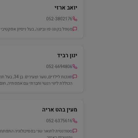
יואב ארזי
052-3802176
מטפל בקונג-פו וביוגה, בעל ניסיון אפקטיב
ינון רביד
052-6694806
חונכות ליל
הכוללת ליווי רגשי וחברתי עם אמפתיה, חום
מעין בהט אריה
052-6375616
סטודנטית לתואר שני בפסיכולוגיה התפתחותי
ומושבים באזור.