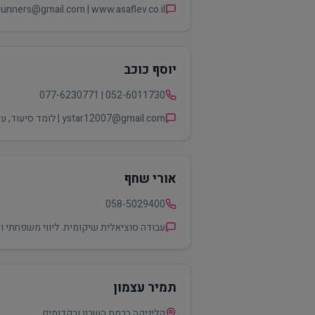
asafrunners@gmail.com | www.asaflev.co.il | מאמן מנטאלי וגופני, באמצעות תנועה. עובד ומאמן כ-10 שנים אנשים עם 
יוסף כוכב
052-6011730 | 077-6230771
ystar12007@gmail.com | לומד סיעוד, עם ניסיון רב בהדרכה של בני נוער ומבוגרים, כולל הדרכה שיקומית. בעל תקשורת בין-אישית מעולה.
אורי שחף
058-5029400
עבודה סוציאלית שיקומית. ליווי משפחתי ו
תמיר עצמון
קליניקה ברמת השרון ובקדומים