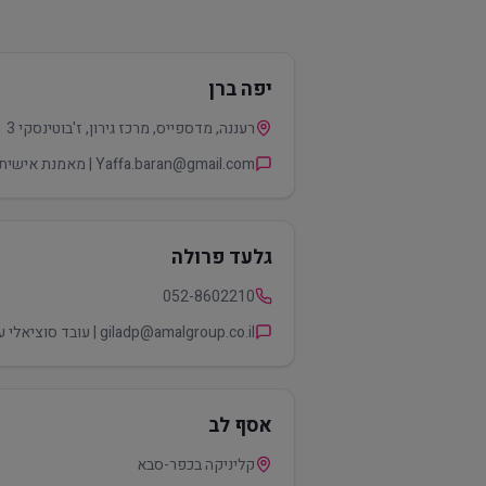
יפה ברן
רעננה, מדספייס, מרכז גירון, ז'בוטינסקי 3
Yaffa.baran@gmail.com | מאמנת אישית ותעסוקתית, ליווי תעסוקתי.
גלעד פרולה
052-8602210
giladp@amalgroup.co.il | עובד סוציאלי עם ניסיון בטיפול באנשים עם אספרגר. עוזר בקידום בעולם התעסוקה ומיצוי זכויות. בעל ניסיון בהקמה והנחיית קבוצות.
אסף לב
קליניקה בכפר-סבא