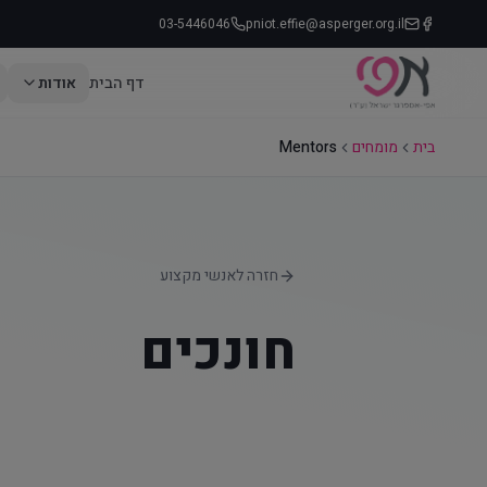
03-5446046
pniot.effie@asperger.org.il
דף הבית
אודות
בית
מומחים
Mentors
חזרה לאנשי מקצוע
חונכים