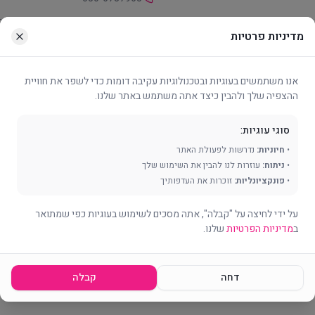
מדיניות פרטיות
אנו משתמשים בעוגיות ובטכנולוגיות עקיבה דומות כדי לשפר את חוויית
ההצפיה שלך ולהבין כיצד אתה משתמש באתר שלנו.
סוגי עוגיות:
פולי ותעסוקתי.
•
חיוניות:
נדרשות לפעולת האתר
•
ניתוח:
עוזרות לנו להבין את השימוש שלך
•
פונקציונליות:
זוכרות את העדפותיך
על ידי לחיצה על "קבלה", אתה מסכים לשימוש בעוגיות כפי שמתואר
077-4603347
ב
מדיניות הפרטיות
שלנו.
יפור מיומנויות חברתיות ותפקודיות בניהול ד"ר שירה שלם והפסיכולוגית אירית חזן. המרכז 
ים ומתרגלים איתו מיומנויות חברתיות בשטח.
דחה
קבלה