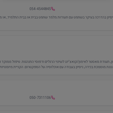
054-4544845
סיון בהדרכה בעיקר בשחמט עם תעודות מלמד שחמט בבית או בבית התלמיד, או מת
h | בעלת תואר ראשון, תעודת מאסטר לאימון/קואצ'ינג לשינוי הרגלים ודפוסי התנהגות. טיפול
050-7311106