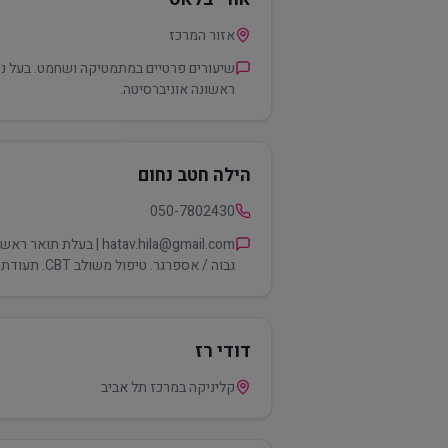
אזור המרכז
שיעורים פרטיים במתמטיקה ושחמט. בעל ני
ראשונה אוניברסיטה.
הילה חטב נחום
050-7802430
atav.hila@gmail.com
גבוה / אספרגר. טיפול משולב CBT. תעודת גננת מוסמכת בכירה, ניסיון בעבודה עם אוכלוסיה על הספקטרום. הקניית מיומנויות חברתיות מתוך חיי החניך/המטופל.
דודי רז
קליניקה במרכז תל אביב