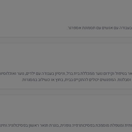
י בעבודה עם אנשים עם תסמונת אספרגר.
דים, נוער וצעירים. בן 34, בעל תואר בטיפול וקידום נוער ממכללת בית ברל, וניסיון בעבודה עם ילדים, נוע
 וסבלנות. המפגשים יכולים להתקיים בבית, בחוץ או כשילוב במסגרות.
ת ומטפלת מוסמכת בפסיכותרפיה גופנית, בוגרת תואר ראשון בפסיכולוגיה וחינוך. 