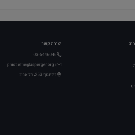
רים
יצירת קשר
03-5446046
pniot.effie@asperger.org.il
דיזינגוף 253, תל אביב
ים