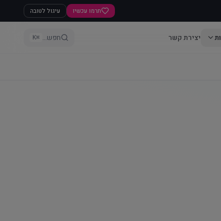
תרמו עכשיו
עיגול לטובה
ת
יצירת קשר
חפש...
⌘K