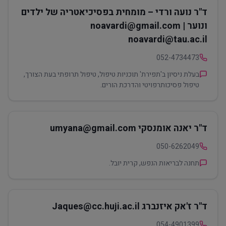
ד"ר נועה ורדי – מומחית בפסיכיאטריה של ילדים
ונוער noavardi@gmail.com |
noavardi@tau.ac.il
052-4734473
בעלת ניסיון ב'תפירת' תוכניות טיפול, טיפול תרופתי בעת הצורך,
טיפול פסיכותרפויטי והדרכת הורים.
ד"ר יאנה אומנסקי umyana@gmail.com
050-6262049
תחנה לבריאות הנפש, קרית יובל.
ד"ר ז'אק איזנברג Jaques@cc.huji.ac.il
054-4901399