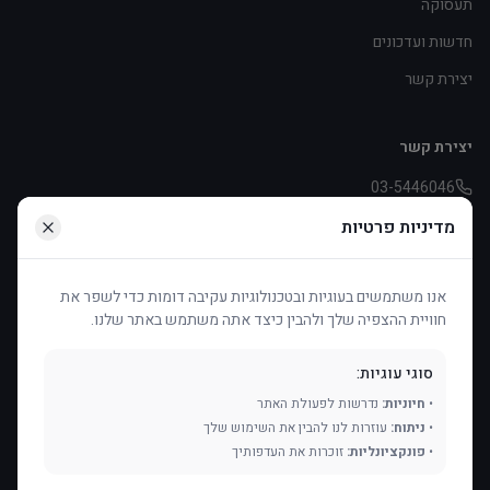
תעסוקה
חדשות ועדכונים
יצירת קשר
יצירת קשר
03-5446046
pniot.effie@asperger.org.il
מדיניות פרטיות
דיזינגוף 253, תל אביב
אנו משתמשים בעוגיות ובטכנולוגיות עקיבה דומות כדי לשפר את
חוויית ההצפיה שלך ולהבין כיצד אתה משתמש באתר שלנו.
תמכו בנו
העמותה פועלת בעיקר בזכות תרומות ודמי חבר. כל תרומה עוזרת לנו
סוגי עוגיות:
להמשיך ולסייע.
•
חיוניות:
נדרשות לפעולת האתר
•
ניתוח:
עוזרות לנו להבין את השימוש שלך
תרמו עכשיו
עיגול לטובה
•
פונקציונליות:
זוכרות את העדפותיך