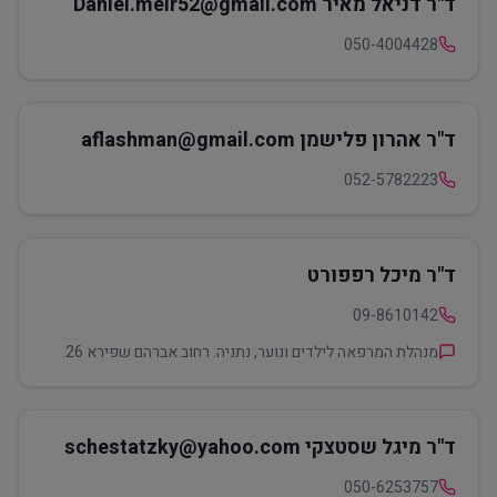
ד"ר דניאל מאיר Daniel.meir52@gmail.com
050-4004428
ד"ר אהרון פלישמן aflashman@gmail.com
052-5782223
ד"ר מיכל רפפורט
09-8610142
מנהלת המרפאה לילדים ונוער, נתניה. רחוב אברהם שפירא 26.
ד"ר מיגל שסטצקי schestatzky@yahoo.com
050-6253757