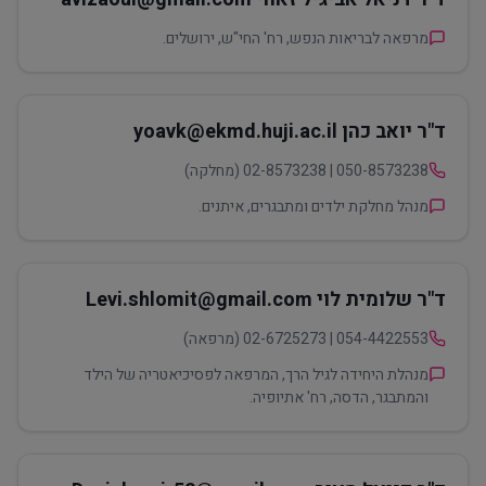
מרפאה לבריאות הנפש, רח' החי"ש, ירושלים.
ד"ר יואב כהן yoavk@ekmd.huji.ac.il
050-8573238 | 02-8573238 (מחלקה)
מנהל מחלקת ילדים ומתבגרים, איתנים.
ד"ר שלומית לוי Levi.shlomit@gmail.com
054-4422553 | 02-6725273 (מרפאה)
מנהלת היחידה לגיל הרך, המרפאה לפסיכיאטריה של הילד
והמתבגר, הדסה, רח' אתיופיה.