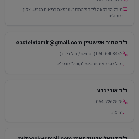
מנהל המרפאה לילד ולמתבגר, מרפאת בריאות הנפש, צפון
ירושלים.
ד"ר טמיר אפשטיין epsteintamir@gmail.com
050-6408442 (ווטסאפ/מייל בלבד)
ניהל בעבר את מרפאת "קשת" בשיב"א.
ד"ר אורי גבע
054-7262575
הדסה.
ד"ר דניאל אביגיל זאווי avizaoui@gmail.com